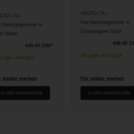
VOLTO | N –
LTO | N –
Hochleistungsmixer in
chleistungsmixer in
Champagner Gold
t Silber
449.00 C
449.00 CHF
*
ab Lager verfügbar
Lager verfügbar
r später merken
Für später merken
IN DEN WARENKORB
IN DEN WARENKORB