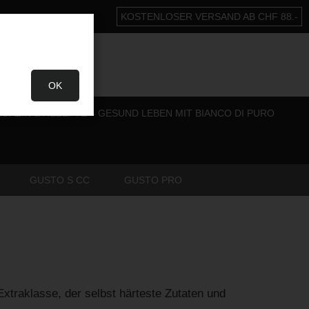
KOSTENLOSER VERSAND AB CHF 88.-
OK
GAZIN & REZEPTE – GESUND LEBEN MIT BIANCO DI PURO
GUSTO S CC
GUSTO PRO
xtraklasse, der selbst härteste Zutaten und