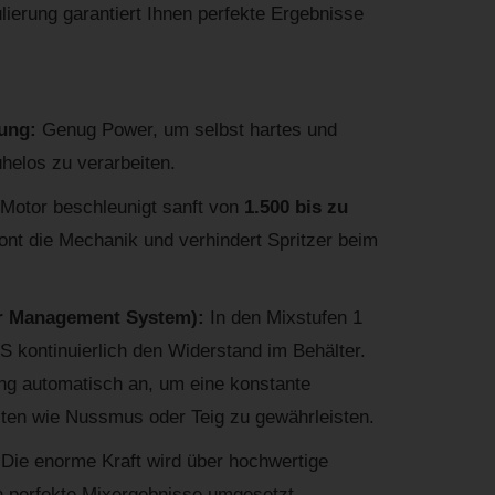
ierung garantiert Ihnen perfekte Ergebnisse
tung:
Genug Power, um selbst hartes und
helos zu verarbeiten.
Motor beschleunigt sanft von
1.500 bis zu
hont die Mechanik und verhindert Spritzer beim
er Management System
):
In den Mixstufen 1
S kontinuierlich den Widerstand im Behälter.
ung automatisch an, um eine konstante
lten wie Nussmus oder Teig zu gewährleisten.
:
Die enorme Kraft wird über hochwertige
in perfekte Mixergebnisse umgesetzt.