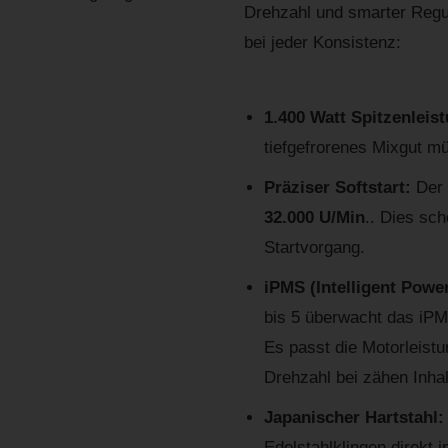
Drehzahl und smarter Regul
bei jeder Konsistenz:
1.400 Watt Spitzenleis
tiefgefrorenes Mixgut mü
Präziser Softstart:
Der 
32.000 U/Min
.. Dies sc
Startvorgang.
iPMS (Intelligent Pow
bis 5 überwacht das iPM
Es passt die Motorleist
Drehzahl bei zähen Inha
Japanischer Hartstahl
Edelstahlklingen direkt 