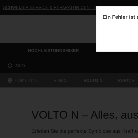
SCHWEIZER SERVICE & REPARATUR-CENTER
Ein Fehler ist
HOCHLEISTUNGSMIXER
KÜCHENHELFER
INFO
HOME LINE
VERDE
VOLTO N
PURO S
VOLTO N – Alles, au
Erleben Sie die perfekte Symbiose aus Kraft u