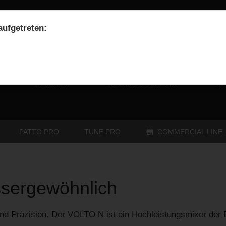
 aufgetreten:
ZUBEHÖR
SERVICE & SUPPORT
MA
PATTO PRO
TUNE PRO
COMMERCIAL LINE
ssergewöhnlich
nd Präzision. Der VOLTO N ist ein Hochleistungsmixer der E