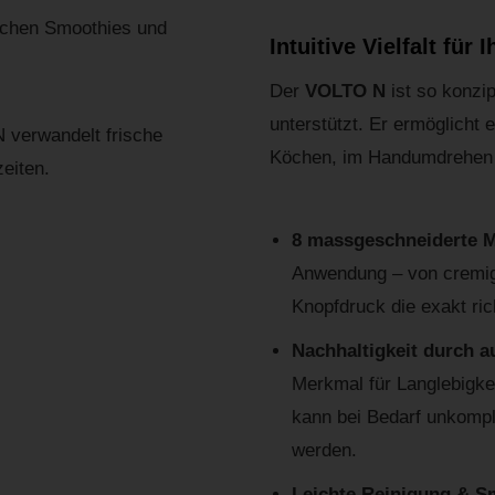
Intuitive Vielfalt fü
Der
VOLTO N
ist so konzi
unterstützt. Er ermöglicht 
N verwandelt frische
Köchen, im Handumdrehen g
eiten.
8 massgeschneiderte
Anwendung – von cremig
Knopfdruck die exakt ric
Nachhaltigkeit durch 
Merkmal für Langlebigke
kann bei Bedarf unkompl
werden.
Leichte Reinigung & S