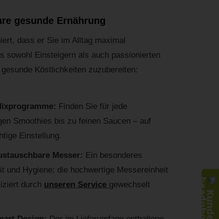
r Ihre gesunde Ernährung
piert, dass er Sie im Alltag maximal
es sowohl Einsteigern als auch passionierten
esunde Köstlichkeiten zuzubereiten:
 Mixprogramme:
Finden Sie für jede
en Smoothies bis zu feinen Saucen – auf
htige Einstellung.
austauschbare Messer:
Ein besonderes
it und Hygiene; die hochwertige Messereinheit
iziert durch
unseren Service
gewechselt
mart Design:
Der im Lieferumfang enthaltene