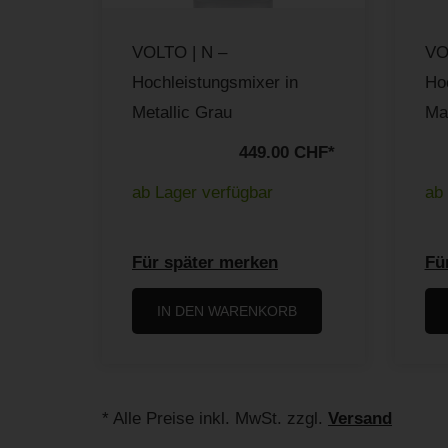
VOLTO | N –
VO
Hochleistungsmixer in
Ho
Metallic Grau
Mat
449.00 CHF
*
ab Lager verfügbar
ab 
Für später merken
Fü
IN DEN WARENKORB
* Alle Preise inkl. MwSt. zzgl.
Versand