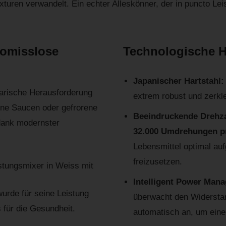
xturen verwandelt. Ein echter Alleskönner, der in puncto Le
romisslose
Technologische Hi
Japanischer Hartstahl
narische Herausforderung
extrem robust und zerkle
ine Saucen oder gefrorene
Beeindruckende Drehz
 dank modernster
32.000 Umdrehungen p
Lebensmittel optimal au
freizusetzen.
Intelligent Power Man
urde für seine Leistung
überwacht den Widerstan
s für die Gesundheit.
automatisch an, um eine