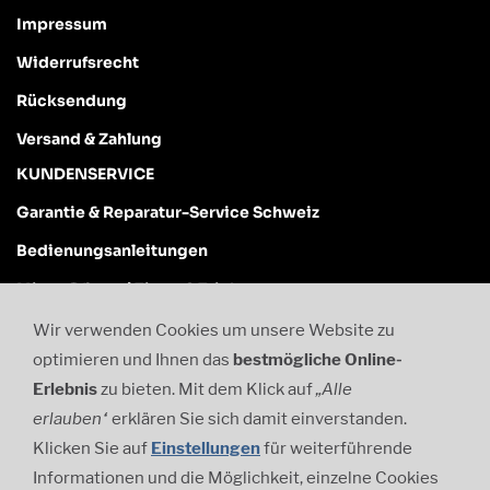
Impressum
Widerrufsrecht
Rücksendung
Versand & Zahlung
KUNDENSERVICE
Garantie & Reparatur-Service Schweiz
Bedienungsanleitungen
Mixer-Pflege / Tipps & Tricks
Newsletter & Inspiration
Wir verwenden Cookies um unsere Website zu
optimieren und Ihnen das
bestmö
gliche Online-
Kontakt
Erlebnis
zu bieten. Mit dem Klick auf
„
Alle
Tel.
061 971 17 74
erlauben
“
erklä
ren Sie sich damit einverstanden.
WhatsApp
079 123 17 74
Klicken Sie auf
Einstellungen
für weiterführende
info@biancodipuro.ch
Informationen und die Mö
glichkeit, einzelne Cookies