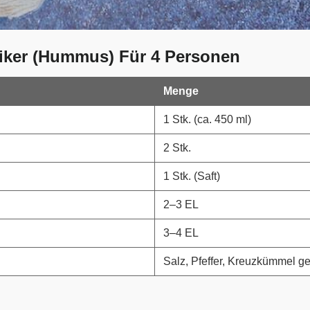
siker (Hummus) Für 4 Personen
Menge
1 Stk. (ca. 450 ml)
2 Stk.
1 Stk. (Saft)
2–3 EL
3–4 EL
Salz, Pfeffer, Kreuzkümmel 